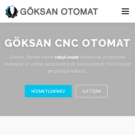
İçeriğe geç
Menü
GÖKSAN
CNC OTOMAT
Göksan Otomat olarak
talaşlı imalat
sektöründe profesyonel
makinalar ve uzman personelimiz ile yüksek kalitede fason imalat
gerçekleştirmekteyiz.
HIZMETLERIMIZ
İLETIŞIM